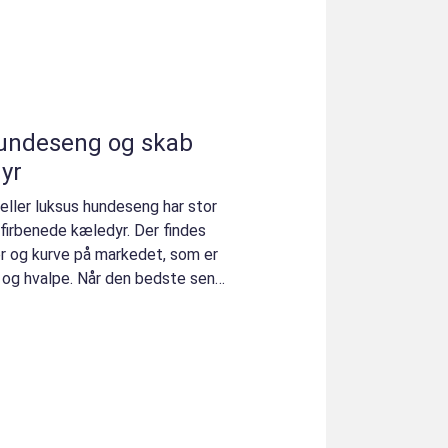
undeseng og skab
dyr
eller luksus hundeseng har stor
t firbenede kæledyr. Der findes
r og kurve på markedet, som er
e og hvalpe. Når den bedste seng