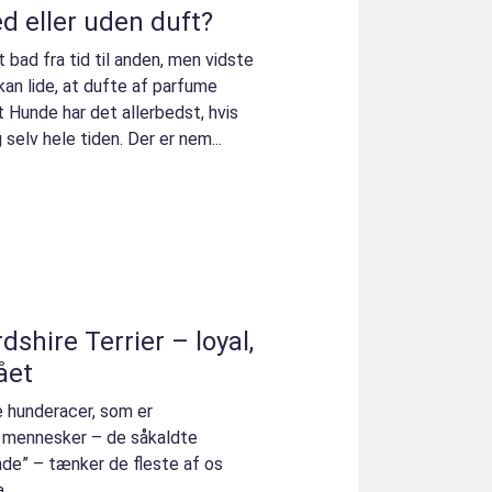
eller uden duft?
 bad fra tid til anden, men vidste
 kan lide, at dufte af parfume
 Hunde har det allerbedst, hvis
selv hele tiden. Der er nem...
shire Terrier – loyal,
ået
e hunderacer, som er
r mennesker – de såkaldte
de” – tænker de fleste af os
..