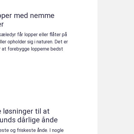
 lopper med nemme
er
kæledyr får lopper eller flåter på
ler opholder sig i naturen. Det er
for at forebygge lopperne bedst
løsninger til at
hunds dårlige ånde
este og friskeste ånde. I nogle