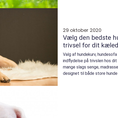
29 oktober 2020
Vælg den bedste h
trivsel for dit kæle
Valg af hundekurv, hundesofa 
indflydelse på trivslen hos di
mange slags senge, madrasse
designet til både store hund
skal væl...