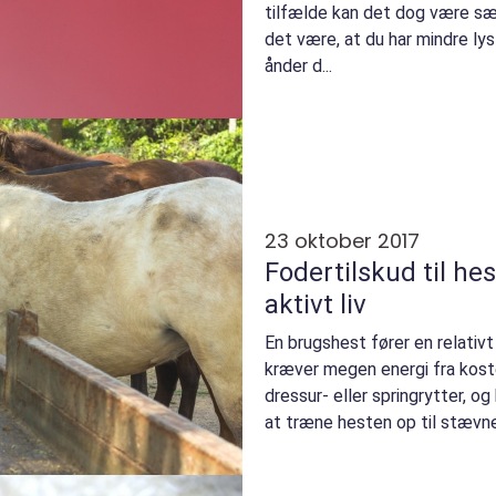
tilfælde kan det dog være sær
det være, at du har mindre lyst
ånder d...
23 oktober 2017
Fodertilskud til he
aktivt liv
En brugshest fører en relativ
kræver megen energi fra kost
dressur- eller springrytter, 
at træne hesten op til stævne
til hygg...