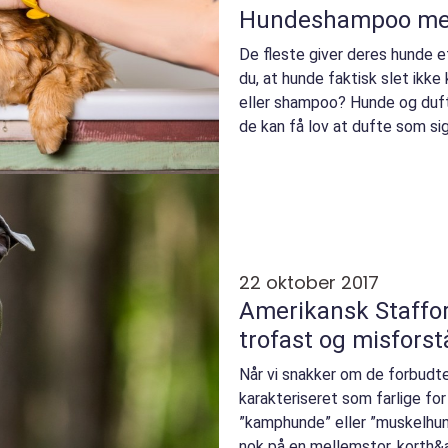
Hundeshampoo med 
De fleste giver deres hunde et
du, at hunde faktisk slet ikke
eller shampoo? Hunde og duft
de kan få lov at dufte som sig 
22 oktober 2017
Amerikansk Stafford
trofast og misforst
Når vi snakker om de forbudt
karakteriseret som farlige fo
”kamphunde” eller ”muskelhun
nok på en mellemstor, korth&a.