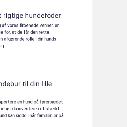
t rigtige hundefoder
 af vores firbenede venner, er
e for, at de får den rette
n afgørende rolle i din hunds
g...
ebur til din lille
ansportere en hund på førersædet
or bør du investere i et stærkt
nd kan sidde i når familien er på