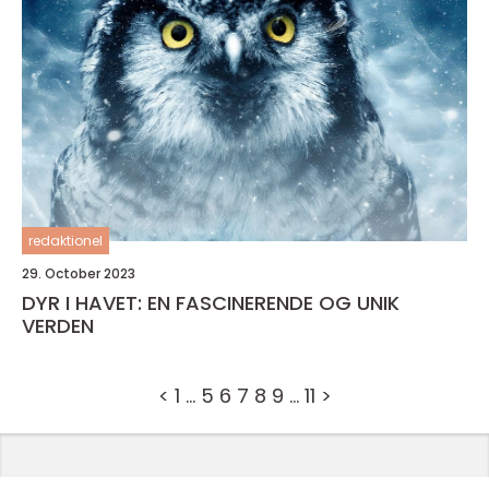
redaktionel
29. October 2023
DYR I HAVET: EN FASCINERENDE OG UNIK
VERDEN
<
1
…
5
6
7
8
9
…
11
>