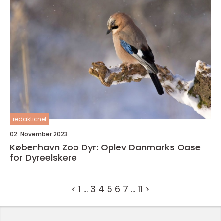
redaktionel
02. November 2023
København Zoo Dyr: Oplev Danmarks Oase
for Dyreelskere
<
1
…
3
4
5
6
7
…
11
>