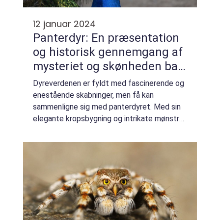
12 januar 2024
Panterdyr: En præsentation
og historisk gennemgang af
mysteriet og skønheden bag
disse majestætiske
Dyreverdenen er fyldt med fascinerende og
skabninger
enestående skabninger, men få kan
sammenligne sig med panterdyret. Med sin
elegante kropsbygning og intrikate mønstre
på pelsen har pantere altid formået at fange
vores opmærksomhed og nysgerrighed. I
denne a...