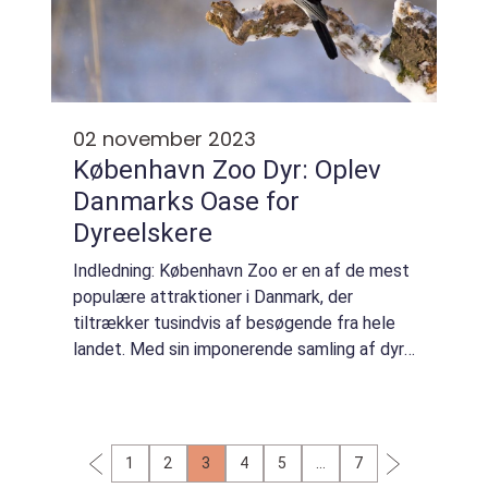
02 november 2023
København Zoo Dyr: Oplev
Danmarks Oase for
Dyreelskere
Indledning: København Zoo er en af de mest
populære attraktioner i Danmark, der
tiltrækker tusindvis af besøgende fra hele
landet. Med sin imponerende samling af dyr,
uddannelsesprogrammer og
bevaringsinitiativer, er København Zoo en
spændende destin...
1
2
3
4
5
…
7