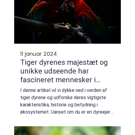
11 januar 2024
Tiger dyrenes majestæt og
unikke udseende har
fascineret mennesker i
årtusinder
I denne artikel vil vi dykke ned i verden af
tiger dyrene og udforske deres vigtigste
karakteristika, historie og betydning i
økosystemet. Uanset om du er en dyreejer
eller blot en dyreelsker, vil denne artikel give
dig en dybdegående indsigt i disse...