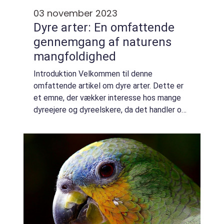
03 november 2023
Dyre arter: En omfattende
gennemgang af naturens
mangfoldighed
Introduktion Velkommen til denne
omfattende artikel om dyre arter. Dette er
et emne, der vækker interesse hos mange
dyreejere og dyreelskere, da det handler om
naturens vidundere og vores unikke samspil
med dyrelivet. I denne artikel vil vi se på, hv...