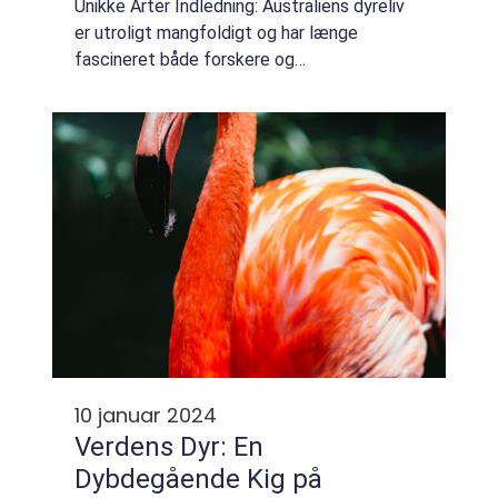
Unikke Arter Indledning: Australiens dyreliv
er utroligt mangfoldigt og har længe
fascineret både forskere og
naturinteresserede. Landets isolerede
beliggenhed har resulteret i udviklingen af
unikke arter, ...
10 januar 2024
Verdens Dyr: En
Dybdegående Kig på