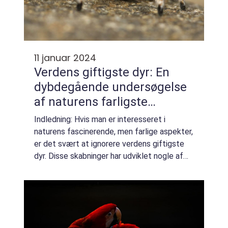
11 januar 2024
Verdens giftigste dyr: En
dybdegående undersøgelse
af naturens farligste
skabninger
Indledning: Hvis man er interesseret i
naturens fascinerende, men farlige aspekter,
er det svært at ignorere verdens giftigste
dyr. Disse skabninger har udviklet nogle af
de mest dødelige våben og er blevet
ikoniske for deres evne til at påføre skade...