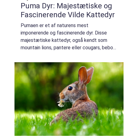
Puma Dyr: Majestætiske og
Fascinerende Vilde Kattedyr
Pumaen er et af naturens mest
imponerende og fascinerende dyr. Disse
majestætiske kattedyr, også kendt som
mountain lions, pantere eller cougars, beboer
mange dele af Nord-, Syd- og
Mellemamerika. I denne artikel vil vi
udforske dybden af puma-dyrets...