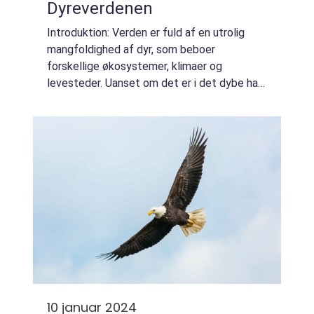
Dyreverdenen
Introduktion: Verden er fuld af en utrolig
mangfoldighed af dyr, som beboer
forskellige økosystemer, klimaer og
levesteder. Uanset om det er i det dybe hav,
i regnskoven eller i vores egne baghaver, er
dyr en uundværlig del af vores verden.
Denne art...
10 januar 2024