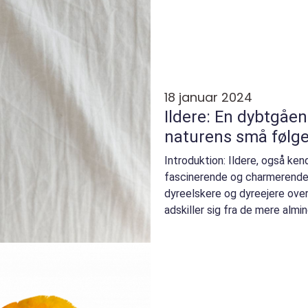
18 januar 2024
Ildere: En dybtgåen
naturens små følg
Introduktion: Ildere, også ken
fascinerende og charmerende 
dyreelskere og dyreejere over
adskiller sig fra de mere alm
katte, og de...