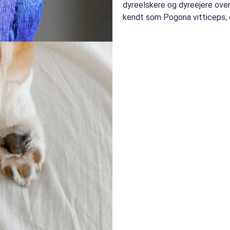
dyreelskere og dyreejere ove
kendt som Pogona vitticeps, 
populære ormekrybdyr i terra..