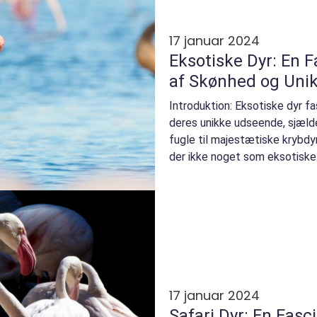
17 januar 2024
Eksotiske Dyr: En 
af Skønhed og Uni
Introduktion: Eksotiske dyr f
deres unikke udseende, sjæld
fugle til majestætiske krybdy
der ikke noget som eksotiske 
mangfoldigh...
17 januar 2024
Safari Dyr: En Fas