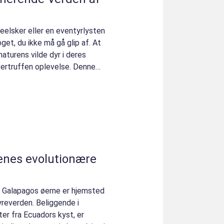
reelsker eller en eventyrlysten
oget, du ikke må gå glip af. At
turens vilde dyr i deres
vertruffen oplevelse. Denne
enes evolutionære
r Galapagos øerne er hjemsted
yreverden. Beliggende i
ter fra Ecuadors kyst, er