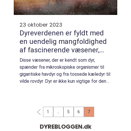
23 oktober 2023
Dyreverdenen er fyldt med
en uendelig mangfoldighed
af fascinerende væsener,
der har fortryllet mennesker
Disse væsener, der er kendt som dyr,
i årtusinder
spænder fra mikroskopiske organismer til
gigantiske havdyr og fra tossede kæledyr til
vilde rovdyr. Dyr er ikke kun vigtige for den
naturlige balance i økosystemet, men de
tilbyder også en utrolig kilde til skønhe...
1
…
5
6
7
DYREBLOGGEN.
dk