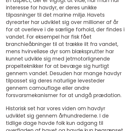
En aspect, der er vigtigt at vide, når man har
interesse for havdyr, er deres unikke
tilpasninger til det marine miljø. Havets
dyrearter har udviklet sig over millioner af år
for at overleve i de særlige forhold, der findes i
vandet. For eksempel har fisk fået
branchieåbninger til at trække ilt fra vandet,
mens hvirvelløse dyr som blæksprutter har
kunnet udvikle sig med jetmotorlignende
propelteknikker for at bevæge sig hurtigt
gennem vandet. Desuden har mange havdyr
tilpasset sig deres naturlige levesteder
gennem camouflage eller andre
forsvarsmekanismer for at undgå prædation.
Historisk set har vores viden om havdyr
udviklet sig gennem århundrederne. I de
tidlige dage havde folk kun adgang til
overfladen af havet og havde kun begrænset