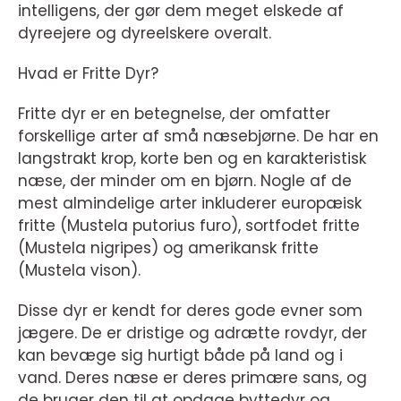
intelligens, der gør dem meget elskede af
dyreejere og dyreelskere overalt.
Hvad er Fritte Dyr?
Fritte dyr er en betegnelse, der omfatter
forskellige arter af små næsebjørne. De har en
langstrakt krop, korte ben og en karakteristisk
næse, der minder om en bjørn. Nogle af de
mest almindelige arter inkluderer europæisk
fritte (Mustela putorius furo), sortfodet fritte
(Mustela nigripes) og amerikansk fritte
(Mustela vison).
Disse dyr er kendt for deres gode evner som
jægere. De er dristige og adrætte rovdyr, der
kan bevæge sig hurtigt både på land og i
vand. Deres næse er deres primære sans, og
de bruger den til at opdage byttedyr og