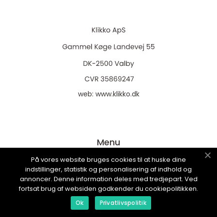
web:
www.klikko.dk
Menu
På vores website bruges cookies til at huske dine
indstillinger, statistik og personalisering af indhold og
Annoncering
annoncer. Denne information deles med tredjepart. Ved
fortsat brug af websiden godkender du cookiepolitikken.
Om os
Ok
Privatlivspolitik
Cookies