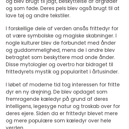
og blev brugt til jagt, beskyttelse af afgrøder
og som føde. Deres pels blev også brugt til at
lave tøj og andre tekstiler.
I forskellige dele af verden ansås frittedyr for
at være symbolske og magiske skabninger. I
nogle kulturer blev de forbundet med ånder
og guddommelighed, mens de i andre blev
betragtet som beskyttere mod onde ånder.
Disse mytologier og overtro har bidraget til
frittedyrets mystik og popularitet i årtusinder.
I løbet af moderne tid tog interessen for fritte
dyr en ny drejning. De blev opdaget som
fremragende kæledyr på grund af deres
intelligens, legesyge natur og troskab over for
deres ejere. Siden da er frittedyr blevet mere
og mere populære som kæledyr over hele
verden.