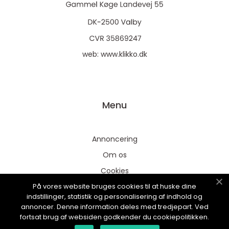
web:
www.klikko.dk
Menu
Annoncering
Om os
Cookies
På vores website bruges cookies til at huske dine
Kontakt os
indstillinger, statistik og personalisering af indhold og
Sitemap
annoncer. Denne information deles med tredjepart. Ved
fortsat brug af websiden godkender du cookiepolitikken.