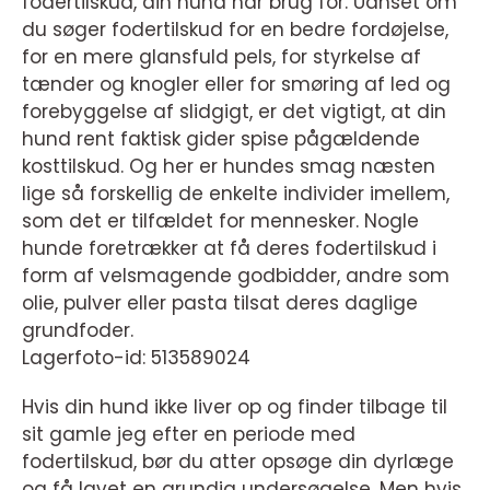
fodertilskud, din hund har brug for. Uanset om
du søger fodertilskud for en bedre fordøjelse,
for en mere glansfuld pels, for styrkelse af
tænder og knogler eller for smøring af led og
forebyggelse af slidgigt, er det vigtigt, at din
hund rent faktisk gider spise pågældende
kosttilskud. Og her er hundes smag næsten
lige så forskellig de enkelte individer imellem,
som det er tilfældet for mennesker. Nogle
hunde foretrækker at få deres fodertilskud i
form af velsmagende godbidder, andre som
olie, pulver eller pasta tilsat deres daglige
grundfoder.
Lagerfoto-id: 513589024
Hvis din hund ikke liver op og finder tilbage til
sit gamle jeg efter en periode med
fodertilskud, bør du atter opsøge din dyrlæge
og få lavet en grundig undersøgelse. Men hvis