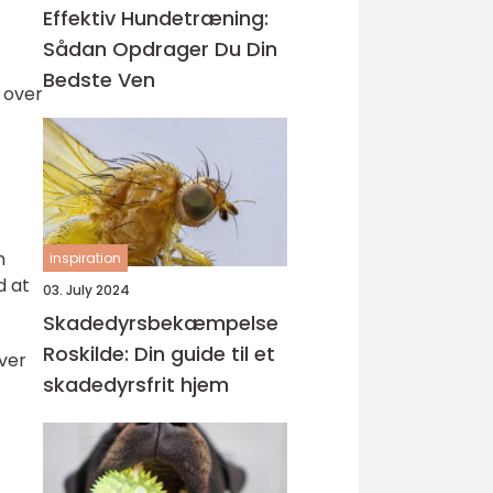
Effektiv Hundetræning:
Sådan Opdrager Du Din
Bedste Ven
k over
n
inspiration
d at
03. July 2024
Skadedyrsbekæmpelse
Roskilde: Din guide til et
iver
skadedyrsfrit hjem