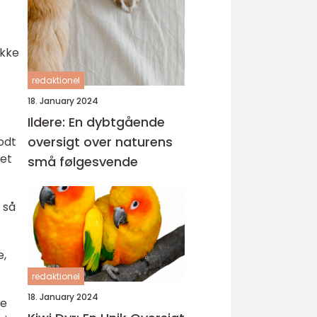
ikke
redaktionel
18. January 2024
Ildere: En dybtgående
oversigt over naturens
odt
let
små følgesvende
 så
e,
redaktionel
18. January 2024
ge