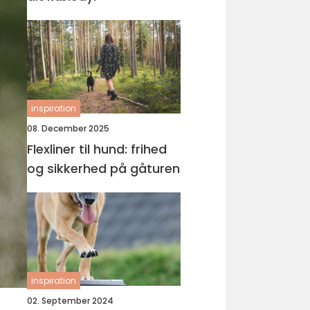
inspiration
08. December 2025
Flexliner til hund: frihed
og sikkerhed på gåturen
inspiration
02. September 2024