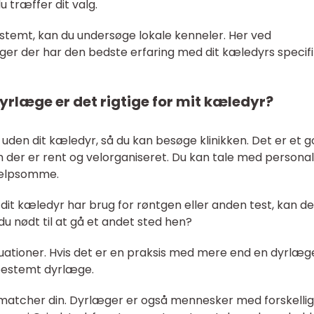
 træffer dit valg.
bestemt, kan du undersøge lokale kenneler. Her ved
er der har den bedste erfaring med dit kæledyrs specif
yrlæge er det rigtige for mit kæledyr?
den dit kæledyr, så du kan besøge klinikken. Det er et g
 der er rent og velorganiseret. Du kan tale med persona
hjælpsomme.
s dit kæledyr har brug for røntgen eller anden test, kan de
 du nødt til at gå et andet sted hen?
tuationer. Hvis det er en praksis med mere end en dyrlæg
bestemt dyrlæge.
i matcher din. Dyrlæger er også mennesker med forskelli