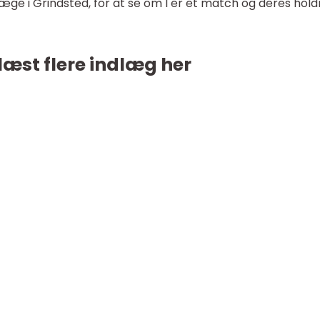
læge i Grindsted, for at se om I er et match og deres hold
læst flere indlæg her