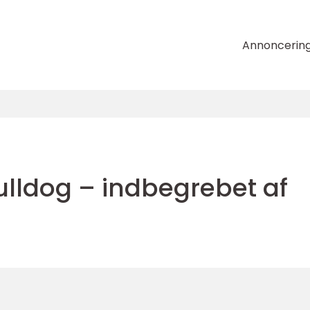
Annoncerin
lldog – indbegrebet af